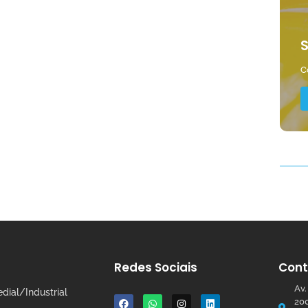
S
C
Redes Sociais
Cont
Av.
dial/Industrial
200