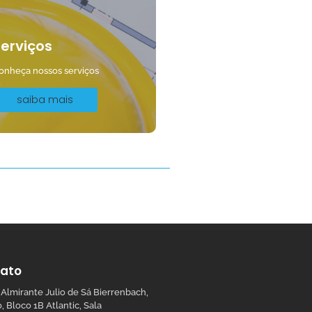
erviços
onheça nossos serviços
saiba mais
ato
 Almirante Julio de Sá Bierrenbach,
, Bloco 1B Atlantic, Sala