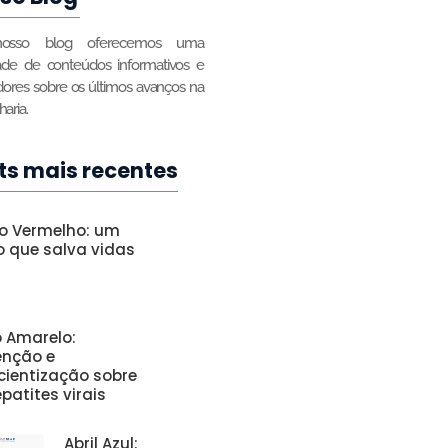
osso blog oferecemos uma
ade de conteúdos informativos e
adores sobre os últimos avanços na
aria.
ts mais recentes
o Vermelho: um
o que salva vidas
o Amarelo:
enção e
cientização sobre
patites virais
Abril Azul: