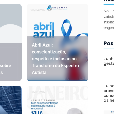
20/04/2026
No n
varied
inspir
engenh
Pos
Abril Azul:
conscientização,
Junh
respeito e inclusão no
gest
 sobre
Transtorno do Espectro
is
Autista
Julh
prev
08/01/2026
cons
as he