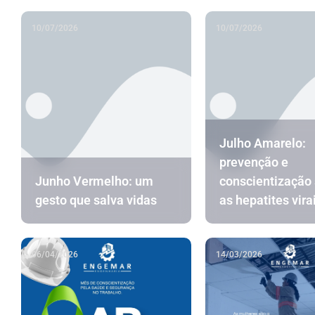
10/07/2026
10/07/2026
Julho Amarelo:
prevenção e
Junho Vermelho: um
conscientização
gesto que salva vidas
as hepatites vira
06/04/2026
14/03/2026